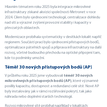
Hlavním tématem roku 2025 byla integrace mikrovlnné
infrastruktury získané akvizicí společnosti Metronet v roce
2024. Cílem bylo sjednocení technologií, centralizace dohledu
nad sítí a výrazné zvýšení provozní stability i kapacity v
převzatých oblastech.
Modernizace probíhala systematicky v desítkách lokalit napříč
regionem. Součástí prací bylo sjednocení přístupových bodů,
optimalizace páteřních spojů a příprava infrastruktury na další
rozvoj, včetně budoucího přechodu na optické připojení tam,
kde to podmínky umožní.
Téměř 30 nových přístupových bodů (AP)
V průběhu roku 2025 jsme vybudovali
téměř 30 nových
mikrovlnných přístupových bodů (AP)
, které významně
posílily kapacitu, dostupnost a redundanci celé sítě. Nové AP
byly instalovány jak v rámci rozšiřování pokrytí, tak jako
náhrada nebo doplnění starších technologií.
Rozvoj mikrovlnné sítě probíhal například v lokalitách: