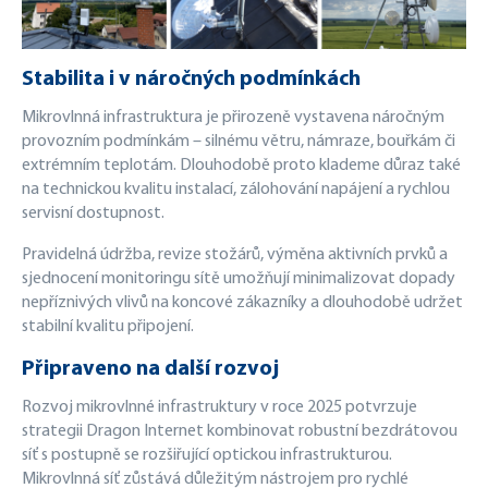
Stabilita i v náročných podmínkách
Mikrovlnná infrastruktura je přirozeně vystavena náročným
provozním podmínkám – silnému větru, námraze, bouřkám či
extrémním teplotám. Dlouhodobě proto klademe důraz také
na technickou kvalitu instalací, zálohování napájení a rychlou
servisní dostupnost.
Pravidelná údržba, revize stožárů, výměna aktivních prvků a
sjednocení monitoringu sítě umožňují minimalizovat dopady
nepříznivých vlivů na koncové zákazníky a dlouhodobě udržet
stabilní kvalitu připojení.
Připraveno na další rozvoj
Rozvoj mikrovlnné infrastruktury v roce 2025 potvrzuje
strategii Dragon Internet kombinovat robustní bezdrátovou
síť s postupně se rozšiřující optickou infrastrukturou.
Mikrovlnná síť zůstává důležitým nástrojem pro rychlé