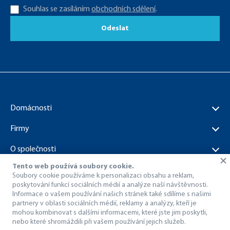
Souhlas se zasíláním
obchodních sdělení
.
Odeslat
Domácnosti
Firmy
O společnosti
Tento web používá soubory cookie.
Dokumenty ke stažení
Soubory cookie používáme k personalizaci obsahu a reklam,
poskytování funkcí sociálních médií a analýze naší návštěvnosti.
Informace o vašem používání našich stránek také sdílíme s našimi
partnery v oblasti sociálních médií, reklamy a analýzy, kteří je
mohou kombinovat s dalšími informacemi, které jste jim poskytli,
nebo které shromáždili při vašem používání jejich služeb.
© 1998 – 2026 Dragon Internet a.s..