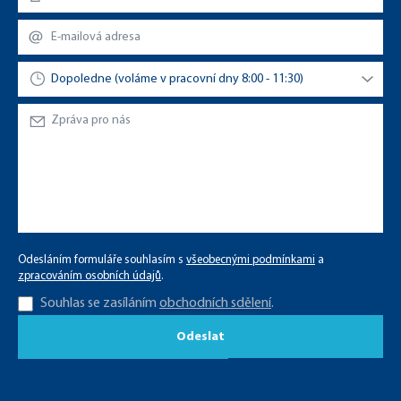
Odesláním formuláře souhlasím s
všeobecnými podmínkami
a
zpracováním osobních údajů
.
Souhlas se zasíláním
obchodních sdělení
.
Odeslat