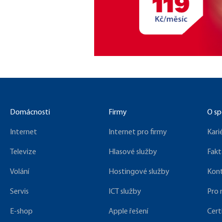
Domácnosti
Firmy
O sp
Internet
Internet pro firmy
Kari
Televize
Hlasové služby
Fakt
Volání
Hostingové služby
Kon
Servis
ICT služby
Pro
E-shop
Apple řešení
Cert