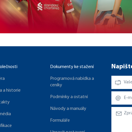
Napišt
olečnosti
Dokumenty ke stažení
éra
Programová nabídka a
ceníky
a a historie
Podmínky a ostatní
takty
Návody a manuály
 média
Formuláře
ifikace