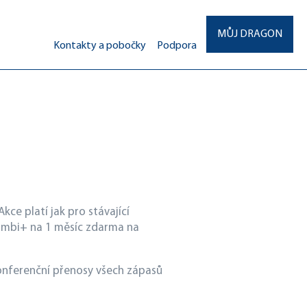
MŮJ DRAGON
Kontakty a pobočky
Podpora
 Akce platí jak pro stávající
k Kombi+ na 1 měsíc zdarma na
onferenční přenosy všech zápasů