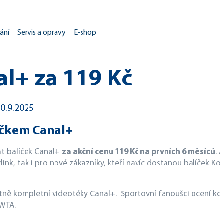
ání
Servis a opravy
E-shop
al+ za 119 Kč
30.9.2025
íčkem Canal+
at balíček Canal+
za akční cenu 119 Kč na prvních 6 měsíců
.
Skylink, tak i pro nové zákazníky, kteří navíc dostanou balíče
ně kompletní videotéky Canal+. Sportovní fanoušci ocení k
 WTA.