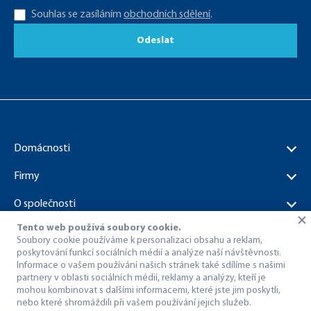
Souhlas se zasíláním
obchodních sdělení
.
Odeslat
Domácnosti
Firmy
O společnosti
Tento web používá soubory cookie.
Dokumenty ke stažení
Soubory cookie používáme k personalizaci obsahu a reklam,
poskytování funkcí sociálních médií a analýze naší návštěvnosti.
Informace o vašem používání našich stránek také sdílíme s našimi
partnery v oblasti sociálních médií, reklamy a analýzy, kteří je
mohou kombinovat s dalšími informacemi, které jste jim poskytli,
nebo které shromáždili při vašem používání jejich služeb.
© 1998 – 2026 Dragon Internet a.s..