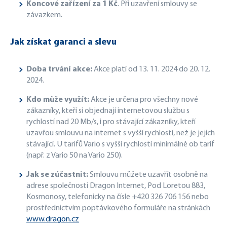
Koncové zařízení za 1 Kč
. Při uzavření smlouvy se
závazkem.
Jak získat garanci a slevu
Doba trvání akce:
Akce platí od 13. 11. 2024 do 20. 12.
2024.
Kdo může využít:
Akce je určena pro všechny nové
zákazníky, kteří si objednají internetovou službu s
rychlostí nad 20 Mb/s, i pro stávající zákazníky, kteří
uzavřou smlouvu na internet s vyšší rychlostí, než je jejich
stávající. U tarifů Vario s vyšší rychlostí minimálně ob tarif
(např. z Vario 50 na Vario 250).
Jak se zúčastnit:
Smlouvu můžete uzavřít osobně na
adrese společnosti Dragon Internet, Pod Loretou 883,
Kosmonosy, telefonicky na čísle +420 326 706 156 nebo
prostřednictvím poptávkového formuláře na stránkách
www.dragon.cz