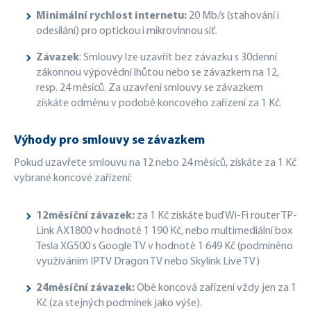
Minimální rychlost internetu:
20 Mb/s (stahování i
odesílání) pro optickou i mikrovlnnou síť.
Závazek
: Smlouvy lze uzavřít bez závazku s 30denní
zákonnou výpovědní lhůtou nebo se závazkem na 12,
resp. 24 měsíců. Za uzavření smlouvy se závazkem
získáte odměnu v podobě koncového zařízení za 1 Kč.
Výhody pro smlouvy se závazkem
Pokud uzavřete smlouvu na 12 nebo 24 měsíců, získáte za 1 Kč
vybrané koncové zařízení:
12měsíční závazek:
za 1 Kč získáte buď Wi-Fi router TP-
Link AX1800 v hodnotě 1 190 Kč, nebo multimediální box
Tesla XG500 s Google TV v hodnotě 1 649 Kč (podmíněno
využíváním IPTV Dragon TV nebo Skylink Live TV)
24měsíční závazek:
Obě koncová zařízení vždy jen za 1
Kč (za stejných podmínek jako výše).