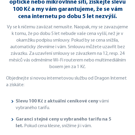
optické nebo mikrovlnné síti, získejte slevu
100 Kč a my vám garantujeme, že se vám
cena internetu po dobu 5 let nezvýší.
Vy se k ničemu zavázat nemusíte. Naopak, my se zavazujeme
k tomu, že po dobu 5 let nebude vaše cena vyšší, než je v
okamžiku podpisu smlouvy. Pokud by se cena snížila,
automaticky zlevníme i vám. Smlouvu můžete uzavřít bez
závazku. Za uzavření smlouvy se závazkem na 12, resp. 24
měsíců vás odměníme Wi-Fi routerem nebo multimediálním
boxem jen za 1 Kč.
Objednejte si novou internetovou službu od Dragon Internet
a získáte:
Slevu 100 Kč z aktuální ceníkové ceny
vámi
vybraného tarifu.
Garanci stejné ceny u vybraného tarifu na 5
let.
Pokud cena klesne, snížíme ji i vám.