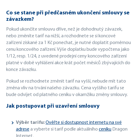
Co se stane při předčasném ukončení smlouvy se
závazkem?
Pokud ukončíte smlouvu dříve, než je dohodnutý závazek,
nebo změníte tarif na nižší, a rozhodnete se si koncové
zařízení získané za 1 Kč ponechat, je nutné doplatit poměrnou
cenu koncového zařízení. Výše doplatku bude vypočtena jako
1/12, resp. 1/24, z uvedené prodejní ceny koncového zařízení
platné v době vyhlášení akce krát počet měsíců zbývajících do
konce závazku.
Pokud se rozhodnete změnit tarif na vyšší, nebude mít tato
změna vliv na trvání našeho závazku. Cena vyššího tarifu se
bude odvíjet od platného ceníku v okamžiku změny smlouvy.
Jak postupovat při uzavření smlouvy
Výběr tarifu:
Ověřte si dostupnost internetu na své
adrese
a vyberte si tarif podle aktuálního
ceníku
Dragon
Internet.