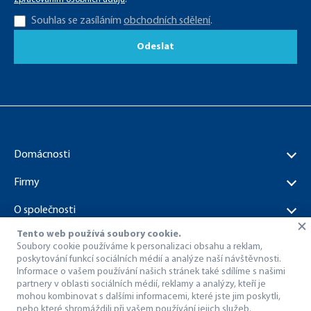
Souhlas se zasíláním
obchodních sdělení
.
Odeslat
Domácnosti
Firmy
O společnosti
Tento web používá soubory cookie.
Dokumenty ke stažení
Soubory cookie používáme k personalizaci obsahu a reklam,
poskytování funkcí sociálních médií a analýze naší návštěvnosti.
Informace o vašem používání našich stránek také sdílíme s našimi
partnery v oblasti sociálních médií, reklamy a analýzy, kteří je
mohou kombinovat s dalšími informacemi, které jste jim poskytli,
nebo které shromáždili při vašem používání jejich služeb.