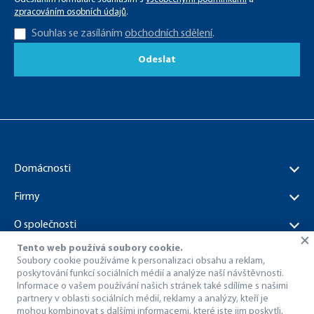
zpracováním osobních údajů
.
Souhlas se zasíláním
obchodních sdělení
.
Odeslat
Domácnosti
Firmy
O společnosti
Tento web používá soubory cookie.
Dokumenty ke stažení
Soubory cookie používáme k personalizaci obsahu a reklam,
poskytování funkcí sociálních médií a analýze naší návštěvnosti.
Informace o vašem používání našich stránek také sdílíme s našimi
partnery v oblasti sociálních médií, reklamy a analýzy, kteří je
mohou kombinovat s dalšími informacemi, které jste jim poskytli,