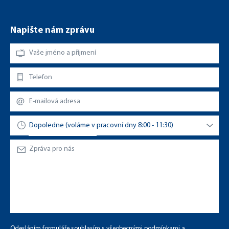
Napište nám zprávu
Odesláním formuláře souhlasím s
všeobecnými podmínkami
a