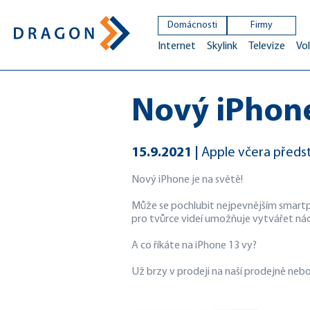
Domácnosti
Firmy
Internet
Skylink
Televize
Vol
Nový iPhone 
15.9.2021
Apple včera předst
Nový iPhone je na světě!
Může se pochlubit nejpevnějším smartp
pro tvůrce videí umožňuje vytvářet nád
A co říkáte na iPhone 13 vy?
Už brzy v prodeji na naší prodejně neb