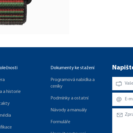
Napišt
olečnosti
Dokumenty ke stažení
éra
Programová nabídka a
ceníky
a a historie
Podmínky a ostatní
takty
Návody a manuály
 média
Formuláře
ifikace