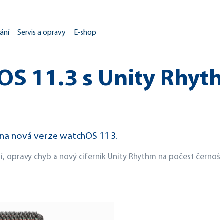
ání
Servis a opravy
E-shop
S 11.3 s Unity Rhyt
ána nová verze watchOS 11.3.
, opravy chyb a nový ciferník Unity Rhythm na počest černošs