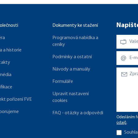
Napišt
olečnosti
Dokumenty ke stažení
éra
Programová nabídka a
ceníky
a a historie
Podmínky a ostatní
takty
Návody a manuály
 média
Formuláře
ifikace
Upravit nastavení
ekt pořízení FVE
cookies
porujeme
FAQ - otázky a odpovědi
Odesláním f
údajů
.
Souhla