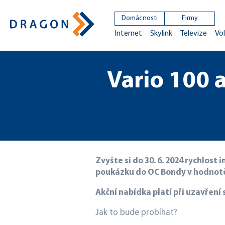
Domácnosti
Firmy
Internet
Skylink
Televize
Vol
Vario 100 a
Zvyšte si do 30. 6. 2024 rychlost
poukázku do OC Bondy v hodnotě
Akční nabídka platí při uzavřen
Jak to bude probíhat?