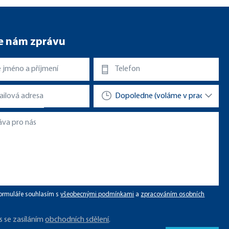
e nám zprávu
ormuláře souhlasím s
všeobecnými podmínkami
a
zpracováním osobních
s se zasíláním
obchodních sdělení
.