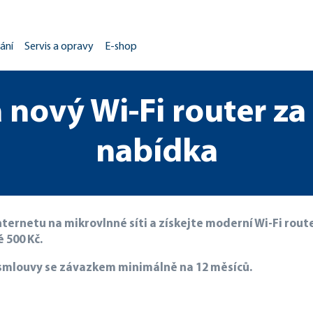
ání
Servis a opravy
E-shop
 nový Wi-Fi router za 
nabídka
 internetu na mikrovlnné síti a získejte moderní Wi-Fi rout
 500 Kč.
í smlouvy se závazkem minimálně na 12 měsíců.