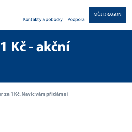
MŮJ DRAGON
Kontakty a pobočky
Podpora
1 Kč - akční
er za 1 Kč. Navíc vám přidáme i