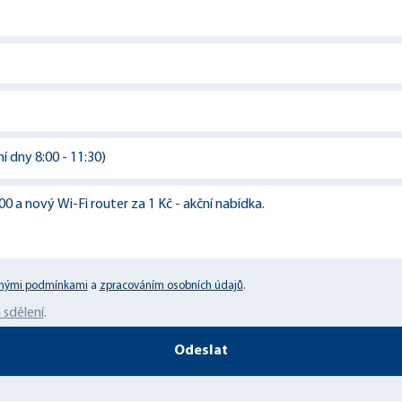
nými podmínkami
a
zpracováním osobních údajů
.
sdělení
.
Odeslat