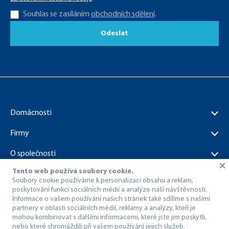
Souhlas se zasíláním
obchodních sdělení
.
Odeslat
Domácnosti
Firmy
O společnosti
Tento web používá soubory cookie.
Dokumenty ke stažení
Soubory cookie používáme k personalizaci obsahu a reklam,
poskytování funkcí sociálních médií a analýze naší návštěvnosti.
Informace o vašem používání našich stránek také sdílíme s našimi
partnery v oblasti sociálních médií, reklamy a analýzy, kteří je
mohou kombinovat s dalšími informacemi, které jste jim poskytli,
nebo které shromáždili při vašem používání jejich služeb.