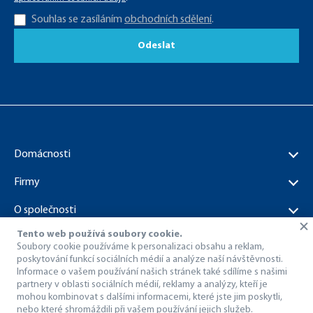
Souhlas se zasíláním
obchodních sdělení
.
Odeslat
Domácnosti
Firmy
O společnosti
Tento web používá soubory cookie.
Dokumenty ke stažení
Soubory cookie používáme k personalizaci obsahu a reklam,
poskytování funkcí sociálních médií a analýze naší návštěvnosti.
Informace o vašem používání našich stránek také sdílíme s našimi
partnery v oblasti sociálních médií, reklamy a analýzy, kteří je
mohou kombinovat s dalšími informacemi, které jste jim poskytli,
nebo které shromáždili při vašem používání jejich služeb.