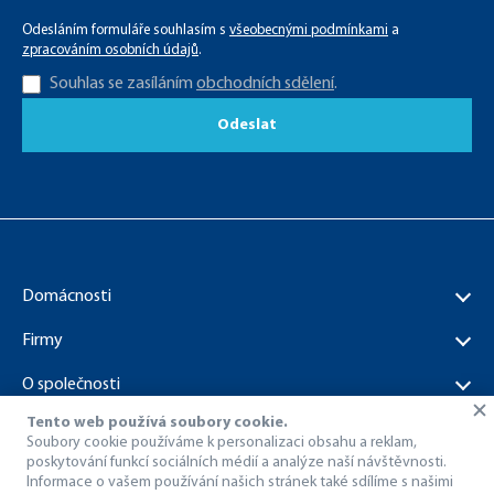
Odesláním formuláře souhlasím s
všeobecnými podmínkami
a
zpracováním osobních údajů
.
Souhlas se zasíláním
obchodních sdělení
.
Odeslat
Domácnosti
Firmy
O společnosti
Tento web používá soubory cookie.
Dokumenty ke stažení
Soubory cookie používáme k personalizaci obsahu a reklam,
poskytování funkcí sociálních médií a analýze naší návštěvnosti.
Informace o vašem používání našich stránek také sdílíme s našimi