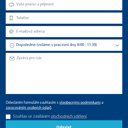
Odesláním formuláře souhlasím s
všeobecnými podmínkami
a
zpracováním osobních údajů
.
Souhlas se zasíláním
obchodních sdělení
.
Odeslat