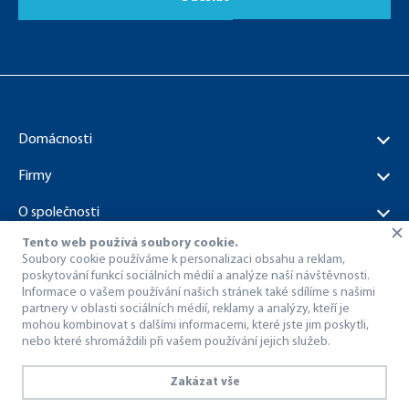
Domácnosti
Firmy
O společnosti
Tento web používá soubory cookie.
Dokumenty ke stažení
Soubory cookie používáme k personalizaci obsahu a reklam,
poskytování funkcí sociálních médií a analýze naší návštěvnosti.
Informace o vašem používání našich stránek také sdílíme s našimi
partnery v oblasti sociálních médií, reklamy a analýzy, kteří je
mohou kombinovat s dalšími informacemi, které jste jim poskytli,
nebo které shromáždili při vašem používání jejich služeb.
© 1998 – 2026 Dragon Internet a.s..
Všechna práva vyhrazena.
Zakázat vše
Ochrana osobních údajů
Používání interního kamerového systému