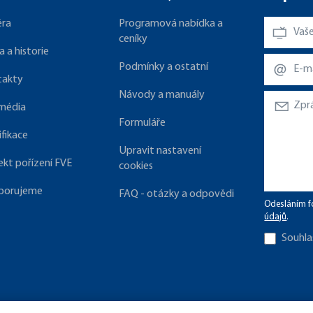
éra
Programová nabídka a
ceníky
a a historie
Podmínky a ostatní
takty
Návody a manuály
 média
Formuláře
ifikace
Upravit nastavení
ekt pořízení FVE
cookies
porujeme
FAQ - otázky a odpovědi
Odesláním f
údajů
.
Souhla