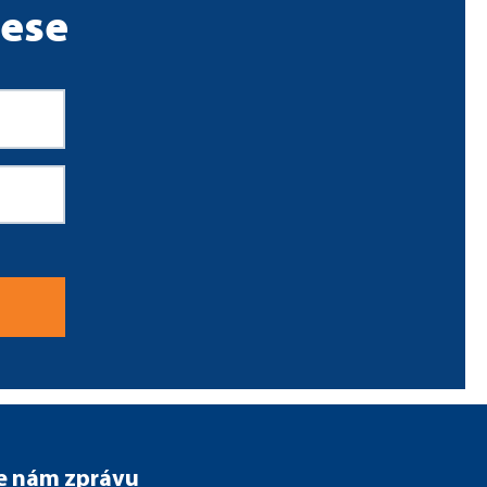
rese
e nám zprávu