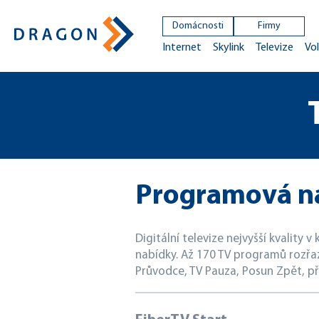
Domácnosti
Firmy
Internet
Skylink
Televize
Vol
Programová n
Digitální televize nejvyšší kvality 
nabídky. Až 170 TV programů rozřa
Průvodce, TV Pauza, Posun Zpět, př