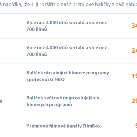
bídka, lze si ji rozšířit o našé prémiové balíčky z naší nabí
Více než
4 000
dílů seriálů a více než
3
700
filmů
Více než
4 000
dílů seriálů a více než
2
700
filmů
Balíček obsahující filmové programy
1
společnosti HBO
Balíček světově nejproslujejších
x
2
filmových programů
9
Prémiové filmové kanály FilmBox