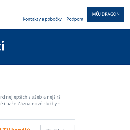
MŮJ DRAGON
Kontakty a pobočky
Podpora
i
d nejlepších služeb a nejširší
ě i naše Záznamové služby -