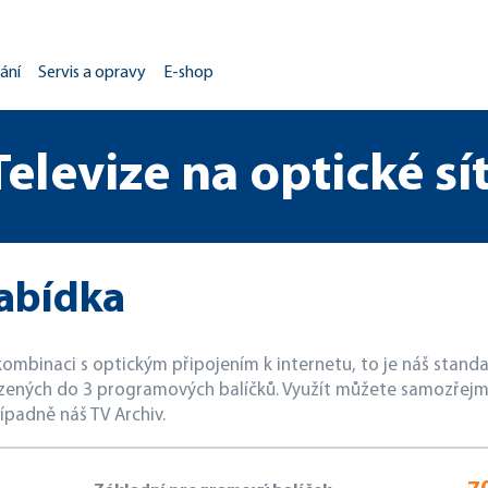
ání
Servis a opravy
E-shop
Televize na optické sít
abídka
v kombinaci s optickým připojením k internetu, to je náš standar
zených do 3 programových balíčků. Využít můžete samozřejm
ípadně náš TV Archiv.