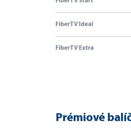
FiberTV Start
FiberTV Ideal
FiberTV Extra
Prémiové balí