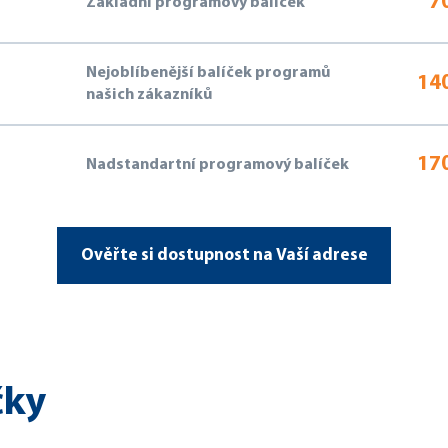
70
Základní programový balíček
Nejoblíbenější balíček programů
140
našich zákazníků
170
Nadstandartní programový balíček
Ověřte si dostupnost na Vaší adrese
čky