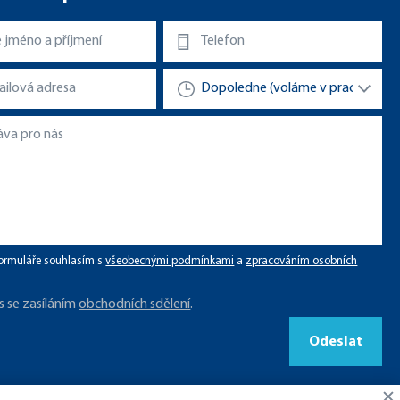
ormuláře souhlasím s
všeobecnými podmínkami
a
zpracováním osobních
s se zasíláním
obchodních sdělení
.
Odeslat