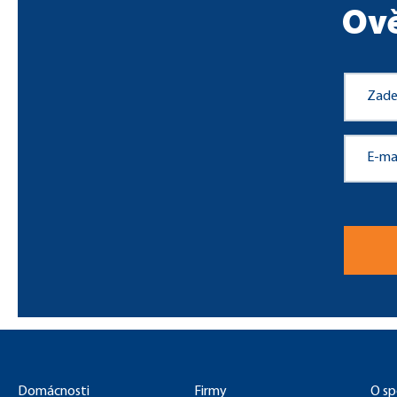
Ově
Domácnosti
Firmy
O sp