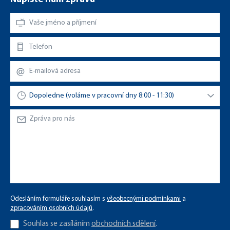
Odesláním formuláře souhlasím s
všeobecnými podmínkami
a
zpracováním osobních údajů
.
Souhlas se zasíláním
obchodních sdělení
.