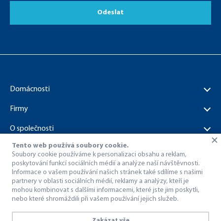
Odeslat
Domácnosti
Firmy
O společnosti
Tento web používá soubory cookie.
Dokumenty ke stažení
Soubory cookie používáme k personalizaci obsahu a reklam,
poskytování funkcí sociálních médií a analýze naší návštěvnosti.
Informace o vašem používání našich stránek také sdílíme s našimi
partnery v oblasti sociálních médií, reklamy a analýzy, kteří je
mohou kombinovat s dalšími informacemi, které jste jim poskytli,
nebo které shromáždili při vašem používání jejich služeb.
© 1998 – 2026 Dragon Internet a.s..
Všechna práva vyhrazena.
Zakázat vše