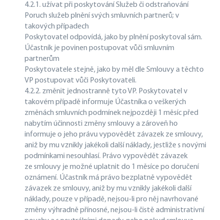
4.2.1. užívat při poskytování Služeb či odstraňování
Poruch služeb plnění svých smluvních partnerů; v
takových případech
Poskytovatel odpovídá, jako by plnění poskytoval sám.
Účastník je povinen postupovat vůči smluvním
partnerům
Poskytovatele stejně, jako by měl dle Smlouvy a těchto
VP postupovat vůči Poskytovateli.
4.2.2. změnit jednostranně tyto VP. Poskytovatel v
takovém případě informuje Účastníka o veškerých
změnách smluvních podmínek nejpozději 1 měsíc před
nabytím účinnosti změny smlouvy a zároveň ho
informuje o jeho právu vypovědět závazek ze smlouvy,
aniž by mu vznikly jakékoli další náklady, jestliže s novými
podmínkami nesouhlasí. Právo vypovědět závazek
ze smlouvy je možné uplatnit do 1 měsíce po doručení
oznámení. Účastník má právo bezplatně vypovědět
závazek ze smlouvy, aniž by mu vznikly jakékoli další
náklady, pouze v případě, nejsou-li pro něj navrhované
změny výhradně přínosné, nejsou-li čistě administrativní