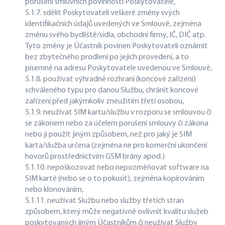
porušení smluvních povinností Poskytovatele,
5.1.7. sdělit Poskytovateli veškeré změny svých
identifikačních údajů uvedených ve Smlouvě, zejména
změnu svého bydliště/sídla, obchodní firmy, IČ, DIČ atp.
Tyto změny je Účastník povinen Poskytovateli oznámit
bez zbytečného prodlení po jejich provedení, a to
písemně na adresu Poskytovatele uvedenou ve Smlouvě,
5.1.8. používat výhradně rozhraní (koncové zařízení)
schváleného typu pro danou Službu, chránit koncové
zařízení před jakýmkoliv zneužitím třetí osobou,
5.1.9. neužívat SIM kartu/službu v rozporu se smlouvou či
se zákonem nebo za účelem porušení smlouvy či zákona
nebo ji použít jiným způsobem, než pro jaký je SIM
karta/služba určena (zejména ne pro komerční ukončení
hovorů prostřednictvím GSM brány apod.)
5.1.10. nepoškozovat nebo nepozměňovat software na
SIM kartě (nebo se o to pokusit), zejména kopírováním
nebo klonováním,
5.1.11. neužívat Službu nebo služby třetích stran
způsobem, který může negativně ovlivnit kvalitu služeb
poskytovaných jiným Účastníkům či neužívat Služby