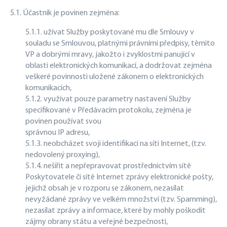
5.1. Účastník je povinen zejména:
5.1.1. užívat Služby poskytované mu dle Smlouvy v
souladu se Smlouvou, platnými právními předpisy, těmito
VP a dobrými mravy, jakožto i zvyklostmi panující v
oblasti elektronických komunikací, a dodržovat zejména
veškeré povinnosti uložené zákonem o elektronických
komunikacích,
5.1.2. využívat pouze parametry nastavení Služby
specifikované v Předávacím protokolu, zejména je
povinen používat svou
správnou IP adresu,
5.1.3. neobcházet svoji identifikaci na síti Internet, (tzv.
nedovolený proxying),
5.1.4. nešířit a nepřepravovat prostřednictvím sítě
Poskytovatele či sítě Internet zprávy elektronické pošty,
jejichž obsah je v rozporu se zákonem, nezasílat
nevyžádané zprávy ve velkém množství (tzv. Spamming),
nezasílat zprávy a informace, které by mohly poškodit
zájmy obrany státu a veřejné bezpečnosti,