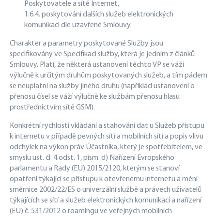
Poskytovatele a sítě Internet,
1.6.4. poskytování dalších služeb elektronických
komunikací dle uzavřené Smlouvy.
Charakter a parametry poskytované Služby jsou
specifikovány ve Specifikaci služby, která je jedním z článků
Smlouvy. Platí, že některá ustanovení těchto VP se váží
výlučně k určitým druhům poskytovaných služeb, a tím pádem
se neuplatní na služby jiného druhu (například ustanovení o
přenosu čísel se váží výlučně ke službám přenosu hlasu
prostřednictvím sítě GSM).
Konkrétní rychlosti vkládání a stahování dat u Služeb přístupu
k internetu v případě pevných sítí a mobilních sítí a popis vlivu
odchylek na výkon práv Účastníka, který je spotřebitelem, ve
smyslu ust. čl. 4 odst. 1, písm. d) Nařízení Evropského
parlamentu a Rady (EU) 2015/2120, kterým se stanoví
opatření týkající se přístupu k otevřenému internetu a mění
směrnice 2002/22/ES o univerzální službě a právech uživatelů
týkajících se sítí a služeb elektronických komunikací a nařízení
(EU) č. 531/2012 o roamingu ve veřejných mobilních