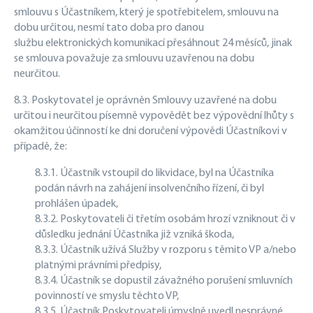
smlouvu s Účastníkem, který je spotřebitelem, smlouvu na
dobu určitou, nesmí tato doba pro danou
službu elektronických komunikací přesáhnout 24 měsíců, jinak
se smlouva považuje za smlouvu uzavřenou na dobu
neurčitou.
8.3. Poskytovatel je oprávněn Smlouvy uzavřené na dobu
určitou i neurčitou písemně vypovědět bez výpovědní lhůty s
okamžitou účinností ke dni doručení výpovědi Účastníkovi v
případě, že:
8.3.1. Účastník vstoupil do likvidace, byl na Účastníka
podán návrh na zahájení insolvenčního řízení, či byl
prohlášen úpadek,
8.3.2. Poskytovateli či třetím osobám hrozí vzniknout či v
důsledku jednání Účastníka již vzniká škoda,
8.3.3. Účastník užívá Služby v rozporu s těmito VP a/nebo
platnými právními předpisy,
8.3.4. Účastník se dopustil závažného porušení smluvních
povinností ve smyslu těchto VP,
8.3.5. Účastník Poskytovateli úmyslně uvedl nesprávné