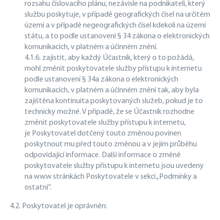
rozsahu číslovacího plánu, nezávisle na podnikateli, který
službu poskytuje, v případě geografických čísel na určitém
území a v případě negeografických čísel kdekoli na území
státu, a to podle ustanovení § 34 zákona o elektronických
komunikacích, v platném a účinném znění.
4.1.6. zajistit, aby každý Účastník, který o to požádá,
mohl změnit poskytovatele služby přístupu k internetu
podle ustanovení § 34a zákona o elektronických
komunikacích, v platném a účinném znění tak, aby byla
zajištěna kontinuita poskytovaných služeb, pokud je to
technicky možné. V případě, že se Účastník rozhodne
změnit poskytovatele služby přístupu k internetu,
je Poskytovatel dotčený touto změnou povinen
poskytnout mu před touto změnou a v jejím průběhu
odpovídající informace. Další informace o změně
poskytovatele služby přístupu k internetu jsou uvedeny
na www stránkách Poskytovatele v sekci „Podmínky a
ostatní“.
4.2. Poskytovatel je oprávněn: