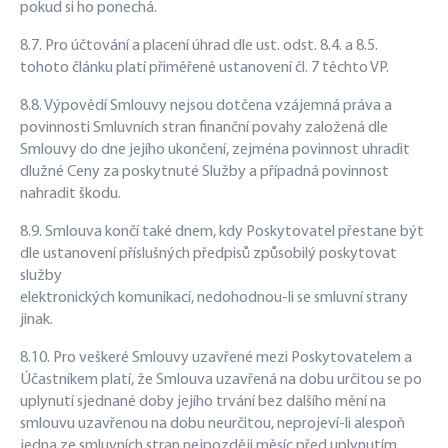
pokud si ho ponechá.
8.7. Pro účtování a placení úhrad dle ust. odst. 8.4. a 8.5.
tohoto článku platí přiměřeně ustanovení čl. 7 těchto VP.
8.8. Výpovědí Smlouvy nejsou dotčena vzájemná práva a
povinnosti Smluvních stran finanční povahy založená dle
Smlouvy do dne jejího ukončení, zejména povinnost uhradit
dlužné Ceny za poskytnuté Služby a případná povinnost
nahradit škodu.
8.9. Smlouva končí také dnem, kdy Poskytovatel přestane být
dle ustanovení příslušných předpisů způsobilý poskytovat
služby
elektronických komunikací, nedohodnou-li se smluvní strany
jinak.
8.10. Pro veškeré Smlouvy uzavřené mezi Poskytovatelem a
Účastníkem platí, že Smlouva uzavřená na dobu určitou se po
uplynutí sjednané doby jejího trvání bez dalšího mění na
smlouvu uzavřenou na dobu neurčitou, neprojeví-li alespoň
jedna ze smluvních stran nejpozději měsíc před uplynutím