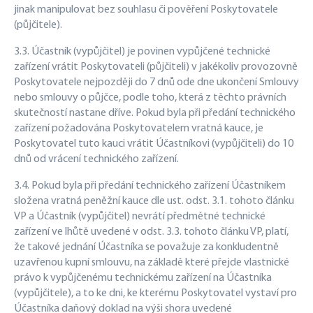
jinak manipulovat bez souhlasu či pověření Poskytovatele
(půjčitele).
3.3. Účastník (vypůjčitel) je povinen vypůjčené technické
zařízení vrátit Poskytovateli (půjčiteli) v jakékoliv provozovně
Poskytovatele nejpozději do 7 dnů ode dne ukončení Smlouvy
nebo smlouvy o půjčce, podle toho, která z těchto právních
skutečností nastane dříve. Pokud byla při předání technického
zařízení požadována Poskytovatelem vratná kauce, je
Poskytovatel tuto kauci vrátit Účastníkovi (vypůjčiteli) do 10
dnů od vrácení technického zařízení.
3.4. Pokud byla při předání technického zařízení Účastníkem
složena vratná peněžní kauce dle ust. odst. 3.1. tohoto článku
VP a Účastník (vypůjčitel) nevrátí předmětné technické
zařízení ve lhůtě uvedené v odst. 3.3. tohoto článku VP, platí,
že takové jednání Účastníka se považuje za konkludentně
uzavřenou kupní smlouvu, na základě které přejde vlastnické
právo k vypůjčenému technickému zařízení na Účastníka
(vypůjčitele), a to ke dni, ke kterému Poskytovatel vystaví pro
Účastníka daňový doklad na výši shora uvedené