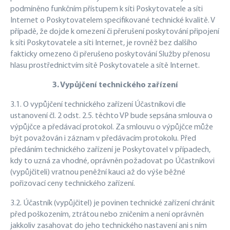
podmíněno funkčním přístupem k síti Poskytovatele a síti
Internet o Poskytovatelem specifikované technické kvalitě. V
případě, že dojde k omezení či přerušení poskytování připojení
k síti Poskytovatele a síti Internet, je rovněž bez dalšího
fakticky omezeno či přerušeno poskytování Služby přenosu
hlasu prostřednictvím sítě Poskytovatele a sítě Internet.
3. Vypůjčení technického zařízení
3.1. O vypůjčení technického zařízení Účastníkovi dle
ustanovení čl. 2 odst. 2.5. těchto VP bude sepsána smlouva o
výpůjčce a předávací protokol. Za smlouvu o výpůjčce může
být považován i záznam v předávacím protokolu. Před
předáním technického zařízení je Poskytovatel v případech,
kdy to uzná za vhodné, oprávněn požadovat po Účastníkovi
(vypůjčiteli) vratnou peněžní kauci až do výše běžné
pořizovací ceny technického zařízení.
3.2. Účastník (vypůjčitel) je povinen technické zařízení chránit
před poškozením, ztrátou nebo zničením a není oprávněn
jakkoliv zasahovat do jeho technického nastavení ani s ním