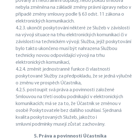
povahy a s neutrálními dopady, nebo pokud smlouva
nebyla změněna na základě změny právní úpravy nebo v
případě změny smlouvy podle § 63 odst. 11 zákona o
elektronických komunikacích.
4.2.3. ukončit poskytování některé ze Služeb v závislosti
na vývoji situace na trhu elektronických komunikací či v
závislosti na technickém vývoji; Služba, jejíž poskytování
bylo takto ukončeno musí být nahrazena Službou
technicky novou odpovídající vývoji na trhu
elektronických komunikací,
4.2.4. změnit jednostranně funkce či vlastnosti
poskytované Služby za předpokladu, že se jedná výlučně
o změnu ve prospěch Účastníka,
4.2.5. postoupit svá práva a povinnosti založené
Smlouvou na třetí osobu podnikající v elektronických
komunikacích; má se za to, že Účastník se změnou v
osobě Poskytovatele bez dalšího souhlasí. Sjednaná
kvalita poskytovaných Služeb, jakožto i
smluvní podmínky musejí zůstat zachovány.
5. Práva a povinnosti Účastníka