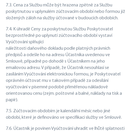
7.3. Cena za Službu může být hrazena zpětně za Službu
poskytnutou v uplynulém zúčtovacím období nebo formou již
složených záloh na služby účtované v budoucích obdobích.
7.4. K úhradě Ceny za poskytnutou Službu Poskytovatel
bezprostředně po uplynutí zúčtovacího období vystaví
Vyúčtování splňující
náležitosti daňového dokladu podle platných právních
předpisů a odešle ho na adresu Účastníka uvedenou ve
Smlouvě, případně po dohodě s Účastníkem na jeho
emailovou adresu. V případě, že Účastník nesouhlasí se
zasíláním Vyúčtování elektronickou formou, je Poskytovatel
oprávněn účtovat mu v takovém případě za odesílání
vyúčtování v písemné podobě přiměřenou nákladově
orientovanou cenu (zejm. poštovné a balné, náklady na tisk a
papír).
7.5. Zúčtovacím obdobím je kalendářní měsíc nebo jiné
období, které je definováno ve specifikaci služby ve Smlouvě.
7.6. Účastník je povinen Vyúčtování uhradit ve lhůtě splatnosti