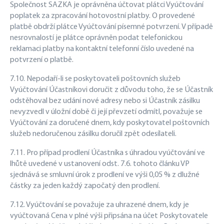
Společnost SAZKA je oprávněna účtovat plátci Vyúčtování
poplatek za zpracování hotovostní platby. O provedené
platbě obdrží plátce Vyúčtování písemné potvrzení. V případě
nesrovnalostí je plátce oprávněn podat telefonickou
reklamaci platby na kontaktní telefonní číslo uvedené na
potvrzení o platbě.
7.10. Nepodaří-li se poskytovateli poštovních služeb
Vyúčtování Účastníkovi doručit z důvodu toho, že se Účastník
odstěhoval bez udání nové adresy nebo si Účastník zásilku
nevyzvedl v úložní době či její převzetí odmítl, považuje se
Vyúčtování za doručené dnem, kdy poskytovatel poštovních
služeb nedoručenou zásilku doručil zpět odesílateli.
7.11. Pro případ prodlení Účastníka s úhradou vyúčtování ve
lhůtě uvedené v ustanovení odst. 7.6. tohoto článku VP
sjednává se smluvní úrok z prodlení ve výši 0,05 % z dlužné
částky za jeden každý započatý den prodlení.
7.12. Vyúčtování se považuje za uhrazené dnem, kdy je
vyúčtovaná Cena v plné výši připsána na účet Poskytovatele