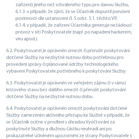
zařízení) jiného než schváleného typu pro danou Službu,
6.1.3. v případě, že zjistí, že se Účastník dopustil porušení
povinnosti dle ustanovení čl. 5 odst. 5.1. těchto VP,
6.1.4. v případě, že zařízení Účastníka generuje nežádoucí
provoz v síti Poskytovatele (např. po napadení hackerem,
viru apod.).
6.2. Poskytovatel je oprávněn omezit či přerušit poskytování
dotčené Služby na nezbytně nutnou dobu potřebnou pro
provedení správy či plánované údržby technologického
vybavení Poskytovatele potřebného k poskytování Služby.
6.3. Poskytovatel je oprávněn ve veřejném zájmu či v rámci
krizového stavu bez dalšího omezit či přerušit poskytování
dotčené Služby na nezbytně nutnou dobu.
6.4. Poskytovatel je oprávněn omezit poskytování dotčené
Služby zamezením aktivního přístupu ke Službě v případě, že
se Účastník ocitne v prodlení s úhradou Vyúčtování za
poskytnuté Služby a dlužnou částku neuhradí ani po
prokazatelně učiněném upozornění ze strany Poskytovatele s