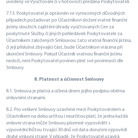
uvedený ve Vyúčtování či v hotovosti předána Poskytovateli.
7.13. Poskytovatel je oprávněn ve vymezených důvodných
případech požadovat po Účastníkovi složení vratné finanční
jistiny sloužící k zajištění úhrady vyúčtovaných Cen za
poskytnuté Služby či jiných pohledávek Poskytovatele za
Účastníkem založených Smlouvou; tato vratná finanční jistina,
či její příslušná zbývající část, bude Účastníkovi vrácena při
ukončení Smlouvy. Pokud Účastník vratnou finanční jistinu
nesloží, není Poskytovatel povinen plnit své povinnosti dle
Smlouvy.
8. Platnost a účinnost Smlouvy
8.1. Smlouva je platná a účinná dnem jejího podpisu oběma
smluvními stranami.
8.2. Pro veškeré Smlouvy uzavřené mezi Poskytovatelem a
Účastníkem na dobu určitou i neurčitou platí, že jedna každá
smluvní strana může Smlouvu písemně vypovědět s
výpovědní lhůtou trvající 30 dnů od data doručení výpovědi
druhé smluvní straně. V případě, že Poskytovatel uzavírá