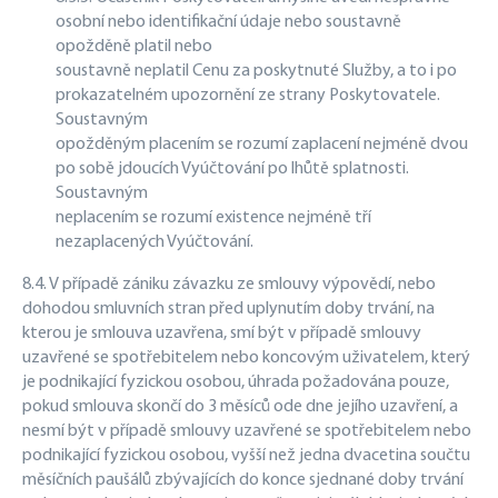
osobní nebo identifikační údaje nebo soustavně
opožděně platil nebo
soustavně neplatil Cenu za poskytnuté Služby, a to i po
prokazatelném upozornění ze strany Poskytovatele.
Soustavným
opožděným placením se rozumí zaplacení nejméně dvou
po sobě jdoucích Vyúčtování po lhůtě splatnosti.
Soustavným
neplacením se rozumí existence nejméně tří
nezaplacených Vyúčtování.
8.4. V případě zániku závazku ze smlouvy výpovědí, nebo
dohodou smluvních stran před uplynutím doby trvání, na
kterou je smlouva uzavřena, smí být v případě smlouvy
uzavřené se spotřebitelem nebo koncovým uživatelem, který
je podnikající fyzickou osobou, úhrada požadována pouze,
pokud smlouva skončí do 3 měsíců ode dne jejího uzavření, a
nesmí být v případě smlouvy uzavřené se spotřebitelem nebo
podnikající fyzickou osobou, vyšší než jedna dvacetina součtu
měsíčních paušálů zbývajících do konce sjednané doby trvání