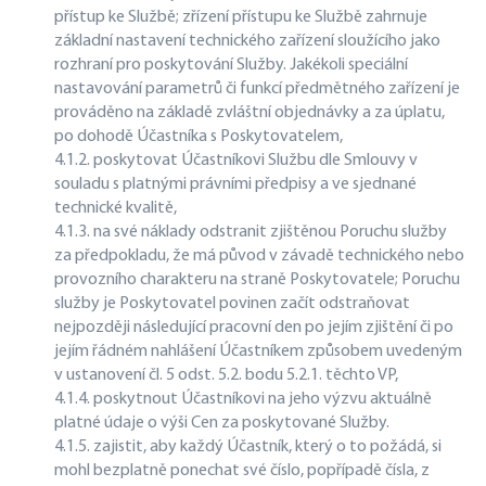
přístup ke Službě; zřízení přístupu ke Službě zahrnuje
základní nastavení technického zařízení sloužícího jako
rozhraní pro poskytování Služby. Jakékoli speciální
nastavování parametrů či funkcí předmětného zařízení je
prováděno na základě zvláštní objednávky a za úplatu,
po dohodě Účastníka s Poskytovatelem,
4.1.2. poskytovat Účastníkovi Službu dle Smlouvy v
souladu s platnými právními předpisy a ve sjednané
technické kvalitě,
4.1.3. na své náklady odstranit zjištěnou Poruchu služby
za předpokladu, že má původ v závadě technického nebo
provozního charakteru na straně Poskytovatele; Poruchu
služby je Poskytovatel povinen začít odstraňovat
nejpozději následující pracovní den po jejím zjištění či po
jejím řádném nahlášení Účastníkem způsobem uvedeným
v ustanovení čl. 5 odst. 5.2. bodu 5.2.1. těchto VP,
4.1.4. poskytnout Účastníkovi na jeho výzvu aktuálně
platné údaje o výši Cen za poskytované Služby.
4.1.5. zajistit, aby každý Účastník, který o to požádá, si
mohl bezplatně ponechat své číslo, popřípadě čísla, z