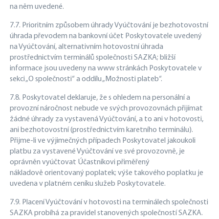
na něm uvedené.
7.7. Prioritním způsobem úhrady Vyúčtování je bezhotovostní
úhrada převodem na bankovní účet Poskytovatele uvedený
na Vyúčtování, alternativním hotovostní úhrada
prostřednictvím terminálů společnosti SAZKA; bližší
informace jsou uvedeny na www stránkách Poskytovatele v
sekci „O společnosti“ a oddílu „Možnosti plateb“.
7.8. Poskytovatel deklaruje, že s ohledem na personální a
provozní náročnost nebude ve svých provozovnách přijímat
žádné úhrady za vystavená Vyúčtování, a to ani v hotovosti,
ani bezhotovostní (prostřednictvím karetního terminálu).
Přijme-li ve výjimečných případech Poskytovatel jakoukoli
platbu za vystavené Vyúčtování ve své provozovně, je
oprávněn vyúčtovat Účastníkovi přiměřený
nákladově orientovaný poplatek; výše takového poplatku je
uvedena v platném ceníku služeb Poskytovatele.
7.9. Placení Vyúčtování v hotovosti na terminálech společnosti
SAZKA probíhá za pravidel stanovených společností SAZKA.