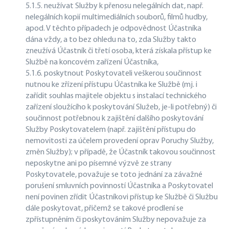
5.1.5. neužívat Služby k přenosu nelegálních dat, např.
nelegálních kopií multimediálních souborů, filmů hudby,
apod. V těchto případech je odpovědnost Účastníka
dána vždy, a to bez ohledu na to, zda Služby takto
zneužívá Účastník či třetí osoba, která získala přístup ke
Službě na koncovém zařízení Účastníka,
5.1.6. poskytnout Poskytovateli veškerou součinnost
nutnou ke zřízení přístupu Účastníka ke Službě (mj. i
zařídit souhlas majitele objektu s instalací technického
zařízení sloužícího k poskytování Služeb, je-li potřebný) či
součinnost potřebnou k zajištění dalšího poskytování
Služby Poskytovatelem (např. zajištění přístupu do
nemovitosti za účelem provedení oprav Poruchy Služby,
změn Služby); v případě, že Účastník takovou součinnost
neposkytne ani po písemné výzvě ze strany
Poskytovatele, považuje se toto jednání za závažné
porušení smluvních povinností Účastníka a Poskytovatel
není povinen zřídit Účastníkovi přístup ke Službě či Službu
dále poskytovat, přičemž se takové prodlení se
zpřístupněním či poskytováním Služby nepovažuje za