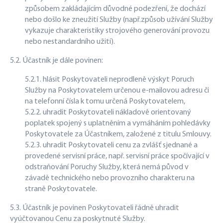
způsobem zakládajícím důvodné podezření, že dochází
nebo došlo ke zneužití Služby (např.způsob užívání Služby
vykazuje charakteristiky strojového generování provozu
nebo nestandardního užití).
5.2. Účastník je dále povinen:
5.2.1. hlásit Poskytovateli neprodleně výskyt Poruch
Služby na Poskytovatelem určenou e-mailovou adresu či
na telefonní čísla k tomu určená Poskytovatelem,
5.2.2. uhradit Poskytovateli nákladově orientovaný
poplatek spojený s uplatněním a vymáháním pohledávky
Poskytovatele za Účastníkem, založené z titulu Smlouvy.
5.2.3. uhradit Poskytovateli cenu za zvlášť sjednané a
provedené servisní práce, např. servisní práce spočívající v
odstraňování Poruchy Služby, která nemá původ v
závadě technického nebo provozního charakteru na
straně Poskytovatele.
5.3. Účastník je povinen Poskytovateli řádně uhradit
vyúčtovanou Cenu za poskytnuté Služby.