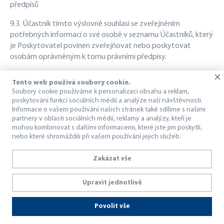
předpisů
9.3. Účastník tímto výslovně souhlasí se zveřejněním
potřebných informací o své osobě v seznamu Účastníků, který
je Poskytovatel povinen zveřejňovat nebo poskytovat
osobám oprávněným k tomu právními předpisy.
9.4. Smluvní strany Smlouvy jsou povinny zachovávat
Tento web používá soubory cookie.
mlčenlivost o veškerých informacích obchodního, finančního a
Soubory cookie používáme k personalizaci obsahu a reklam,
technického
poskytování funkcí sociálních médií a analýze naší návštěvnosti.
charakteru druhé smluvní straně, se kterými se seznámili
Informace o vašem používání našich stránek také sdílíme s našimi
partnery v oblasti sociálních médií, reklamy a analýzy, kteří je
během trvání smluvního vztahu, a to po celou dobu trvání
mohou kombinovat s dalšími informacemi, které jste jim poskytli,
smluvního vztahu a dále po dobu tří let od ukončení smluvního
nebo které shromáždili při vašem používání jejich služeb.
vztahu.
Zakázat vše
9.5. Povinnost mlčenlivosti smluvních stran se nevztahuje na:
9.5.1. skutečnost, že byla uzavřena Smlouva,
Upravit jednotlivě
9.5.2. podmínky pro poskytování Služby,
9.5.3. informace, které se stanou veřejně dostupnými bez
Povolit vše
porušení závazku mlčenlivosti.