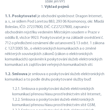
(dále jen VP)
1.
Výklad pojmů
1.1. Poskytovatel
je obchodní společnost Dragon Internet,
a. s., se sídlem Pod Loretou 883, 293 06 Kosmonosy, okr. Mladá
Boleslav, IČO: 27237800, DIČ: CZ27237800, zapsaná v
obchodním rejstříku vedeném Městským soudem v Praze v
oddílu B, vložce 9923. Poskytovatel je na základě osvědčení č.
712 o předložení oznámení dle ustanovení § 13 odst. 1 zákona
č. 127/2005 Sb., o elektronických komunikacích a o změně
některých souvisejících zákonů (zákon o elektronických
komunikacích) oprávněn k poskytování služeb elektronických
komunikací a k zajišťování veřejných komunikačních sítí.
1.2. Smlouva
je smlouva o poskytování služeb elektronických
komunikací a to podle druhu poskytované služby buď:
1.2.1. Smlouva o poskytování služeb elektronických
komunikací přenosu hlasu prostřednictvím sítě Internet,
1.2.2. Smlouva o poskytování služeb elektronických
komunikací přenosu hlasu prostřednictvím sítě GSM,