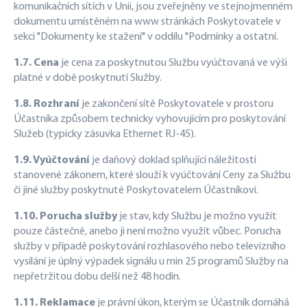
komunikačních sítích v Unii, jsou zveřejněny ve stejnojmenném
dokumentu umístěném na www stránkách Poskytovatele v
sekci "Dokumenty ke stažení" v oddílu "Podmínky a ostatní.
1.7. Cena
je cena za poskytnutou Službu vyúčtovaná ve výši
platné v době poskytnutí Služby.
1.8. Rozhraní
je zakončení sítě Poskytovatele v prostoru
Účastníka způsobem technicky vyhovujícím pro poskytování
Služeb (typicky zásuvka Ethernet RJ-45).
1.9. Vyúčtování
je daňový doklad splňující náležitosti
stanovené zákonem, které slouží k vyúčtování Ceny za Službu
či jiné služby poskytnuté Poskytovatelem Účastníkovi.
1.10. Porucha služby
je stav, kdy Službu je možno využít
pouze částečně, anebo ji není možno využít vůbec. Porucha
služby v případě poskytování rozhlasového nebo televizního
vysílání je úplný výpadek signálu u min 25 programů Služby na
nepřetržitou dobu delší než 48 hodin.
1.11. Reklamace
je právní úkon, kterým se Účastník domáhá