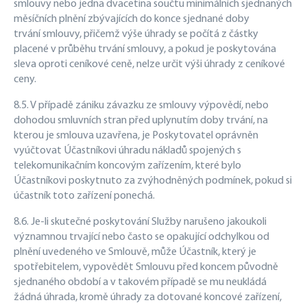
smlouvy nebo jedna dvacetina součtu minimálních sjednaných
měsíčních plnění zbývajících do konce sjednané doby
trvání smlouvy, přičemž výše úhrady se počítá z částky
placené v průběhu trvání smlouvy, a pokud je poskytována
sleva oproti ceníkové ceně, nelze určit výši úhrady z ceníkové
ceny.
8.5. V případě zániku závazku ze smlouvy výpovědí, nebo
dohodou smluvních stran před uplynutím doby trvání, na
kterou je smlouva uzavřena, je Poskytovatel oprávněn
vyúčtovat Účastníkovi úhradu nákladů spojených s
telekomunikačním koncovým zařízením, které bylo
Účastníkovi poskytnuto za zvýhodněných podmínek, pokud si
účastník toto zařízení ponechá.
8.6. Je-li skutečné poskytování Služby narušeno jakoukoli
významnou trvající nebo často se opakující odchylkou od
plnění uvedeného ve Smlouvě, může Účastník, který je
spotřebitelem, vypovědět Smlouvu před koncem původně
sjednaného období a v takovém případě se mu neukládá
žádná úhrada, kromě úhrady za dotované koncové zařízení,