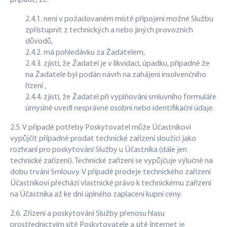
případě, že:
2.4.1. není v požadovaném místě připojení možné Službu
zpřístupnit z technických a nebo jiných provozních
důvodů,
2.4.2. má pohledávku za Žadatelem,
2.4.3. zjistí, že Žadatel je v likvidaci, úpadku, případně že
na Žadatele byl podán návrh na zahájení insolvenčního
řízení ,
2.4.4. zjistí, že Žadatel při vyplňování smluvního formuláře
úmyslně uvedl nesprávné osobní nebo identifikační údaje.
2.5. V případě potřeby Poskytovatel může Účastníkovi
vypůjčit případně prodat technické zařízení sloužící jako
rozhraní pro poskytování Služby u Účastníka (dále jen
technické zařízení). Technické zařízení se vypůjčuje výlučně na
dobu trvání Smlouvy. V případě prodeje technického zařízení
Účastníkovi přechází vlastnické právo k technickému zařízení
na Účastníka až ke dni úplného zaplacení kupní ceny.
2.6. Zřízení a poskytování Služby přenosu hlasu
prostřednictvím sítě Poskytovatele a sítě Internet je