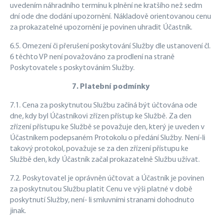
uvedením náhradního termínu k plnění ne kratšího než sedm
dní ode dne dodání upozornění. Nákladově orientovanou cenu
za prokazatelné upozornění je povinen uhradit Účastník.
6.5. Omezení či přerušení poskytování Služby dle ustanovení čl.
6 těchto VP není považováno za prodlení na straně
Poskytovatele s poskytováním Služby.
7. Platební podmínky
7.1. Cena za poskytnutou Službu začíná být účtována ode
dne, kdy byl Účastníkovi zřízen přístup ke Službě. Za den
zřízení přístupu ke Službě se považuje den, který je uveden v
Účastníkem podepsaném Protokolu o předání Služby. Není-li
takový protokol, považuje se za den zřízení přístupu ke
Službě den, kdy Účastník začal prokazatelně Službu užívat.
7.2. Poskytovatel je oprávněn účtovat a Účastník je povinen
za poskytnutou Službu platit Cenu ve výši platné v době
poskytnutí Služby, není- li smluvními stranami dohodnuto
jinak.