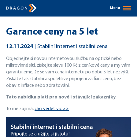
Menu
Garance ceny na 5 let
12.11.2024
Stabilní internet i stabilní cena
Objednejte si novou internetovou službu na optické nebo
mikrovlnné síti, získejte slevu 100 Kč z ceníkové ceny a my vám
garantujeme, že se vám cena internetu po dobu 5 let nezvýší.
Získáte tak stabilní a spolehlivé připojení za fixní cenu, bez
obav z inflace nebo zdražování.
Tato nabídka platí pro nové i stávající zákazníky.
To mě zajímá,
chci vědět víc >>