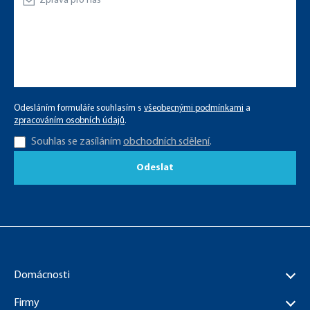
Odesláním formuláře souhlasím s
všeobecnými podmínkami
a
zpracováním osobních údajů
.
Souhlas se zasíláním
obchodních sdělení
.
Odeslat
Domácnosti
Firmy