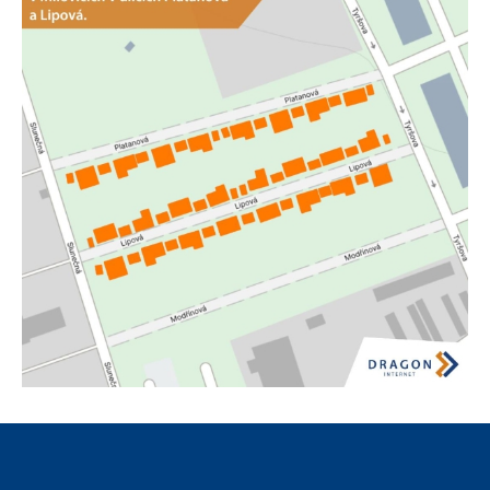
20230621_Rozšíření-Milovice-Platanova-Lipova.jpg