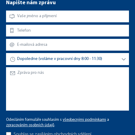
Napište nám zprávu
Odesláním formuláře souhlasím s
všeobecnými podmínkami
a
zpracováním osobních údajů
.
Souhlas se zasíláním
obchodních sdělení
.