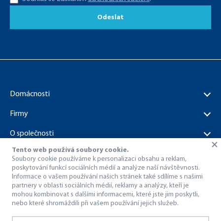
Odeslat
Domácnosti
Firmy
O společnosti
Tento web používá soubory cookie.
Dokumenty ke stažení
Soubory cookie používáme k personalizaci obsahu a reklam,
poskytování funkcí sociálních médií a analýze naší návštěvnosti.
Informace o vašem používání našich stránek také sdílíme s našimi
partnery v oblasti sociálních médií, reklamy a analýzy, kteří je
mohou kombinovat s dalšími informacemi, které jste jim poskytli,
nebo které shromáždili při vašem používání jejich služeb.
© 1998 – 2026 Dragon Internet a.s..
Všechna práva vyhrazena.